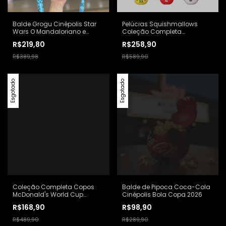
Balde Grogu Cinépolis Star
Pelúcias Squishmallows
Wars O Mandaloriano e
Coleção Completa
Grogu Lacrado
McDonalds Temático Copa
R$219,80
R$258,90
Do Mundo 2026
R$389,98
R$589,90
Esgotado
Esgotado
Coleção Completa Copos
Balde de Pipoca Coca-Cola
McDonald's World Cup
Cinépolis Bola Copa 2026
Edição Especial Seleção de
R$168,90
R$98,90
Ouro Copa 2026
R$489,90
R$289,90