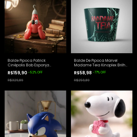
Balde Pipoca Patrick
Balde De Pipoca Marvel
Cinépolis Bob Esponja
Madame Teia Kinoplex Brilha
Luminária Lacrado Rosa
No Escuro Preto
R$159,90
R$58,98
-
52
%
OFF
-
77
%
OFF
R$329,89
R$259,89