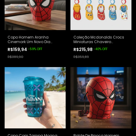
Copo Homem Aranha
Coleção Mcdonalds Crocs
Cinemark Um Novo Dia
Miniaturas Chaveiro
Premium Lacrado Vermelho
Completa Lacrada
R$159,94
R$215,98
-
59
%
OFF
-
40
%
OFF
R$389,90
R$359,89
Copo Com Tampa Moana
Balde De Pipoca Homem