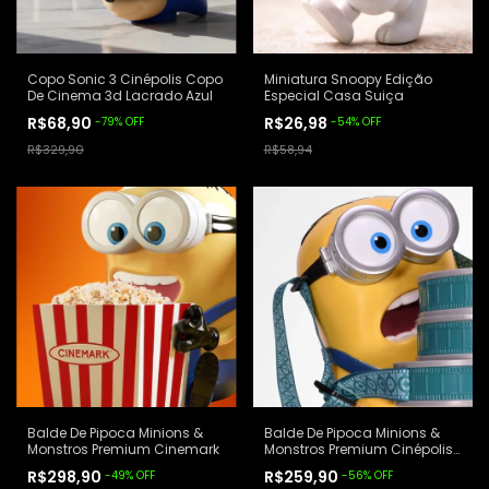
Copo Sonic 3 Cinépolis Copo
Miniatura Snoopy Edição
De Cinema 3d Lacrado Azul
Especial Casa Suiça
R$68,90
R$26,98
-
79
%
OFF
-
54
%
OFF
R$329,90
R$58,94
Balde De Pipoca Minions &
Balde De Pipoca Minions &
Monstros Premium Cinemark
Monstros Premium Cinépolis
Amarelo
R$298,90
R$259,90
-
49
%
OFF
-
56
%
OFF