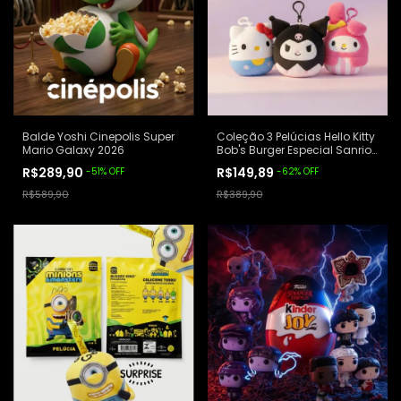
Balde Yoshi Cinepolis Super
Coleção 3 Pelúcias Hello Kitty
Mario Galaxy 2026
Bob's Burger Especial Sanrio
Branco
R$289,90
R$149,89
-
51
%
OFF
-
62
%
OFF
R$589,90
R$389,90