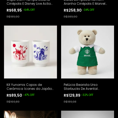
Cinépolis E Disney Live Action
Aranha Cinépolis E Marvel
Moana
Lacrado Vermelho
R$68,95
R$258,90
-
64
%
OFF
-
34
%
OFF
R$189,90
R$389,90
Kit Yunomis Copos de
Pelúcia Bearista Urso
Cerâmica ícones do Japão
Starbucks De Avental
Gendai
Lacrado 2026 Cinza
R$89,50
R$129,89
-
47
%
OFF
-
32
%
OFF
R$169,89
R$189,98