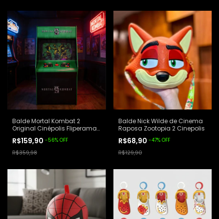
Balde Mortal Kombat 2
Balde Nick Wilde de Cinema
Original Cinépolis Fliperama
Raposa Zootopia 2 Cinepolis
Verde
R$159,90
R$68,90
-
56
%
OFF
-
47
%
OFF
R$359,98
R$129,90