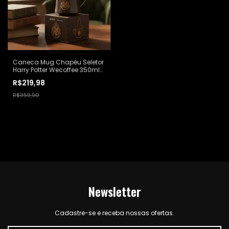
Caneca Mug Chapéu Seletor
Harry Potter Wecoffee 350ml
Marrom-escuro Chápeu
R$219,98
Seletor
R$359,90
Newsletter
Cadastre-se e receba nossas ofertas.