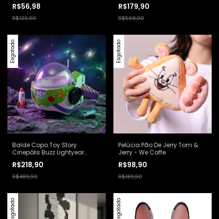
Sanrio
Um Novo Dia Vermelho
R$56,98
R$179,90
R$129,90
R$568,90
Esgotado
Esgotado
Balde Copo Toy Story
Pelúcia Pão De Jerry Tom &
Cinepólis Buzz Lightyear
Jerry - We Coffe
Disney Pixar Branco
R$218,90
R$98,90
R$489,90
R$189,90
Esgotado
Esgotado