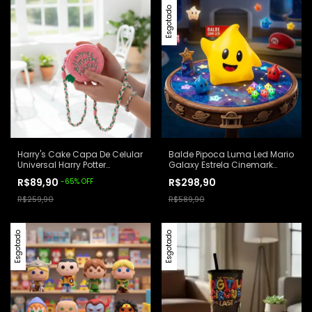
Esgotado
Harry's Cake Capa De Celular
Balde Pipoca Luma Led Mario
Universal Harry Potter
Galaxy Estrela Cinemark
Wecoffee Rosa Bolo
Amarelo
R$89,90
R$298,90
-
65
%
OFF
Aniversário Harry Potter
R$259,90
R$589,90
Esgotado
Esgotado