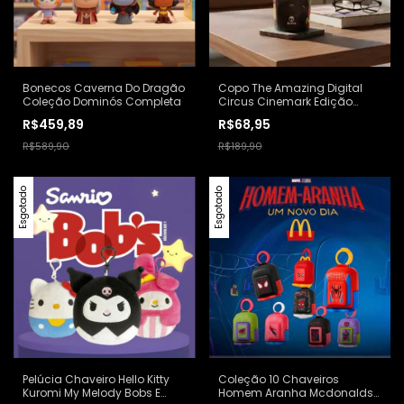
Bonecos Caverna Do Dragão
Copo The Amazing Digital
Coleção Dominós Completa
Circus Cinemark Edição
Limitada Preto
R$459,89
R$68,95
R$589,90
R$189,90
Esgotado
Esgotado
Pelúcia Chaveiro Hello Kitty
Coleção 10 Chaveiros
Kuromi My Melody Bobs E
Homem Aranha Mcdonalds