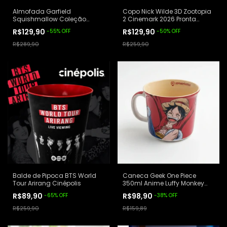
Almofada Garfield
Copo Nick Wilde 3D Zootopia
Squishmallow Coleção
2 Cinemark 2026 Pronta
Habibs
Entrega
R$129,90
R$129,90
-
55
%
OFF
-
50
%
OFF
R$289,90
R$259,90
Balde de Pipoca BTS World
Caneca Geek One Piece
Tour Arirang Cinépolis
350ml Anime Luffy Monkey
Colecionável
R$89,90
R$98,90
-
65
%
OFF
-
38
%
OFF
R$259,90
R$159,89