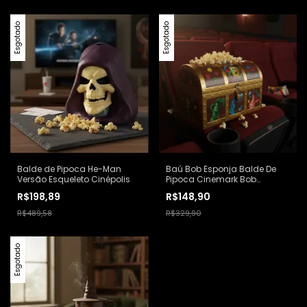
Esgotado
Esgotado
Balde de Pipoca He-Man
Baú Bob Esponja Balde De
Versão Esqueleto Cinépolis
Pipoca Cinemark Bob
Esponja O Filme
R$198,89
R$148,90
R$489,58
R$329,90
Esgotado