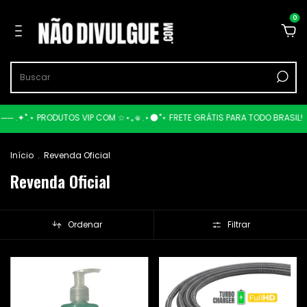
0
─ .✦˚.⋆ PRODUTOS VIP COM ☆⋆｡𖦹 .⋆🌑˚⋆ FRETE GRÁTIS PARA TODO BRASIL!
⋆⭒˚
Início
.
Revenda Oficial
Revenda Oficial
Ordenar
Filtrar