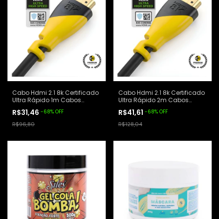
Cabo Hdmi 2.1 8k Certificado
Cabo Hdmi 2.1 8k Certificado
Ultra Rápido 2m Cabos
Ultra Rápido 1m Cabos
Golden
Golden
R$41,61
R$31,46
-
68
%
OFF
-
68
%
OFF
R$128,04
R$96,80