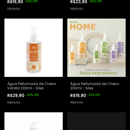
R$19,90
R$23,90
-
60
%
OFF
-
60
%
OFF
R$49,90
R$59,90
Água Perfumada de Cheiro
Água Perfumada de Cheiro
Vanilla 200ml - Siles
200ml - Siles
R$29,90
R$19,90
-
50
%
OFF
-
67
%
OFF
R$59,90
R$59,90