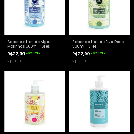
Sabonete Líquido Algas
Sabonete Líquido Erva Doce
Marinhas 500ml - Siles
500ml - Siles
R$22,90
R$22,90
-
62
%
OFF
-
62
%
OFF
R$59,90
R$59,90