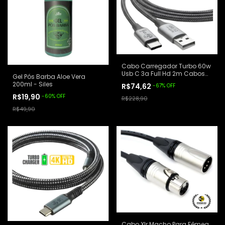
Cabo Carregador Turbo 60w
Usb C 3a Full Hd 2m Cabos
Gel Pós Barba Aloe Vera
Golden
200ml - Siles
R$74,62
-
67
%
OFF
R$19,90
-
60
%
OFF
R$228,90
R$49,90
Cabo Xlr Macho Para Fêmea