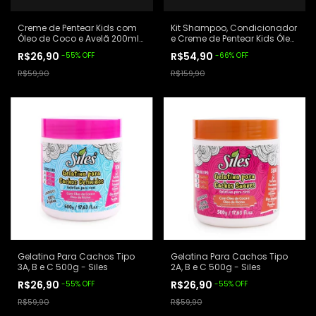
Creme de Pentear Kids com
Kit Shampoo, Condicionador
Óleo de Coco e Avelã 200ml
e Creme de Pentear Kids Óleo
- Siles
de Coco e Avelã 200ml –
R$26,90
R$54,90
-
55
%
OFF
-
66
%
OFF
Siles
R$59,90
R$159,90
Gelatina Para Cachos Tipo
Gelatina Para Cachos Tipo
3A, B e C 500g - Siles
2A, B e C 500g - Siles
R$26,90
R$26,90
-
55
%
OFF
-
55
%
OFF
R$59,90
R$59,90