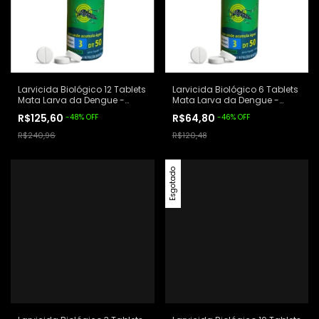
Larvicida Biológico 12 Tablets
Larvicida Biológico 6 Tablets
Mata Larva da Dengue -
Mata Larva da Dengue -
Denguetech
Denguetech
R$125,60
R$64,80
-
48
%
OFF
-
46
%
OFF
R$240,96
R$120,48
Esgotado