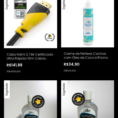
Esgotado
Esgotado
Creme de Pentear Cachos
Cabo Hdmi 2.1 8k Certificado
com Óleo de Coco e Rícino -
Ultra Rápido 10m Cabos
Siles
Golden
R$34,90
R$141,88
R$69,90
R$436,56
Esgotado
Esgotado