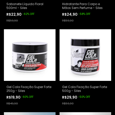
Sabonete Líquido Floral
Hidratante Para Corpo e
500ml - Siles
Mãos Sem Perfume - Siles
R$22,90
R$24,90
-
62
%
OFF
-
58
%
OFF
R$59,90
R$59,90
Gel Cola Fixação Super Forte
Gel Cola Fixação Super Forte
250g - Siles
500g - Siles
R$19,90
R$29,90
-
60
%
OFF
-
50
%
OFF
R$49,90
R$59,90