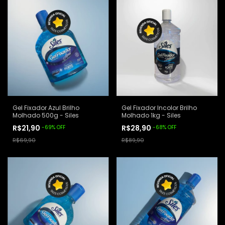
Gel Fixador Azul Brilho
Gel Fixador Incolor Brilho
Molhado 500g - Siles
Molhado 1kg - Siles
R$21,90
R$28,90
-
69
%
OFF
-
68
%
OFF
R$69,90
R$89,90