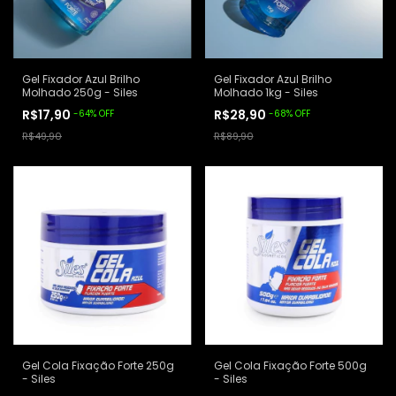
Gel Fixador Azul Brilho
Gel Fixador Azul Brilho
Molhado 250g - Siles
Molhado 1kg - Siles
R$17,90
R$28,90
-
64
%
OFF
-
68
%
OFF
R$49,90
R$89,90
Gel Cola Fixação Forte 250g
Gel Cola Fixação Forte 500g
- Siles
- Siles