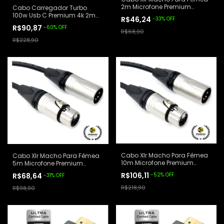
2m Microfone Premium
Cabo Carregador Turbo
Cabos Golden
100w Usb C Premium 4k 2m
R$46,24
-
33
%
OFF
Cabos Golden
R$90,87
-
60
%
OFF
R$68,90
R$228,90
Cabo Xlr Macho Para Fêmea
Cabo Xlr Macho Para Fêmea
10m Microfone Premium
5m Microfone Premium
Cabos Golden
Cabos Golden
R$106,11
R$68,64
-
52
%
OFF
-
31
%
OFF
R$218,90
R$98,90