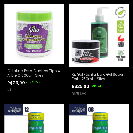
Gelatina Para Cachos Tipo 4
Kit Gel Pós Barba e Gel Super
A, B e C 500g - Siles
Forte 250ml - Siles
R$26,90
-
55
%
OFF
R$29,90
-
81
%
OFF
R$59,90
R$159,90