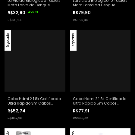
Larvicida Biológico 3 Tablets
Larvicida Biológico 10 Tablets
Mata Larva da Dengue -
Mata Larva da Dengue -
Denguetech
Denguetech
R$32,90
R$79,90
-
45
%
OFF
R$60,24
R$166,40
Esgotado
Esgotado
Cabo Hdmi 2.1 8k Certificado
Cabo Hdmi 2.1 8k Certificado
Ultra Rápido 3m Cabos
Ultra Rápido 5m Cabos
Golden
Golden
R$52,74
R$77,91
R$162,28
R$239,72