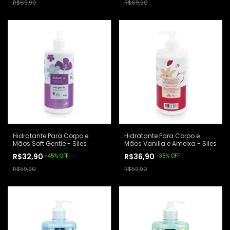
R$69,90
R$69,90
Hidratante Para Corpo e
Hidratante Para Corpo e
Mãos Soft Gentle - Siles
Mãos Vanilla e Ameixa - Siles
R$32,90
R$36,90
-
45
%
OFF
-
38
%
OFF
R$59,90
R$59,90