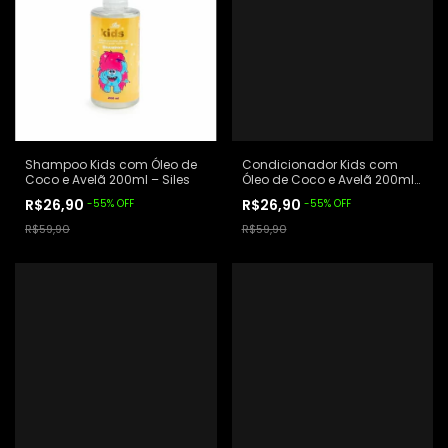
Shampoo Kids com Óleo de
Condicionador Kids com
Coco e Avelã 200ml – Siles
Óleo de Coco e Avelã 200ml
– Siles
R$26,90
R$26,90
-
55
%
OFF
-
55
%
OFF
R$59,90
R$59,90