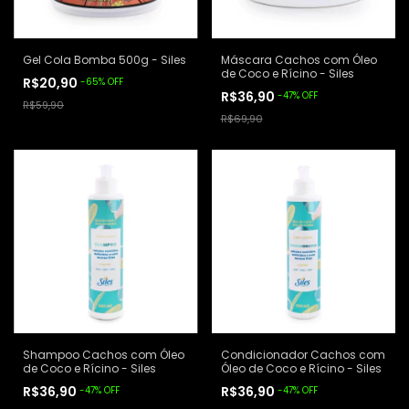
Gel Cola Bomba 500g - Siles
Máscara Cachos com Óleo
de Coco e Rícino - Siles
R$20,90
-
65
%
OFF
R$36,90
-
47
%
OFF
R$59,90
R$69,90
Shampoo Cachos com Óleo
Condicionador Cachos com
de Coco e Rícino - Siles
Óleo de Coco e Rícino - Siles
R$36,90
R$36,90
-
47
%
OFF
-
47
%
OFF