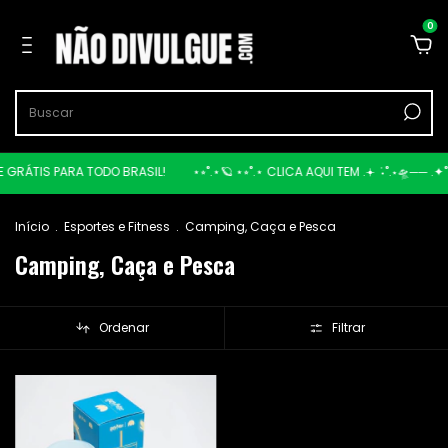
0
ETE GRÁTIS PARA TODO BRASIL!
⋆⭒˚.⋆🪐 ⋆⭒˚.⋆ CLICA AQUI TEM .𖥔 ݁ ˖˚.⋆🛸──
Início
.
Esportes e Fitness
.
Camping, Caça e Pesca
Camping, Caça e Pesca
Ordenar
Filtrar