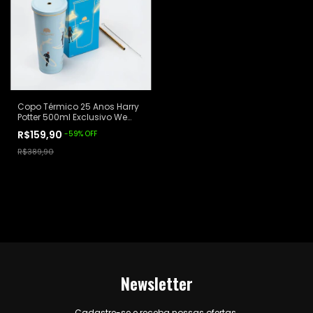
Copo Térmico 25 Anos Harry
Potter 500ml Exclusivo We
Coffee Azul Celeste Harry
R$159,90
-
59
%
OFF
Potter
R$389,90
Newsletter
Cadastre-se e receba nossas ofertas.