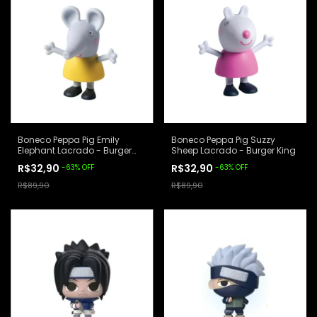
Boneco Peppa Pig Emily
Boneco Peppa Pig Suzzy
Elephant Lacrado - Burger
Sheep Lacrado - Burger King
King
R$32,90
R$32,90
-
63
%
OFF
-
63
%
OFF
R$89,90
R$89,90