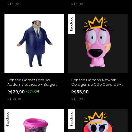
R$89,90
R$89,90
Esgotado
Boneco Gomez Família
Boneco Cartoon Network
Addams Lacrado - Burger
Coragem, o Cão Covarde -
King
Burger King
R$29,90
R$55,90
-
56
%
OFF
R$68,00
R$89,90
Esgotado
Esgotado