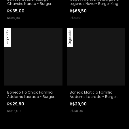
Chaveiro Naruto - Burger
Legends Novo - Burger King
King
R$35,00
R$68,50
R$89,90
R$89,90
Esgotado
Esgotado
Boneco Tio Chico Família
Boneco Morticia Família
Addams Lacrado - Burger
Addams Lacrado - Burger
King
King
R$29,90
R$29,90
R$68,00
R$68,00