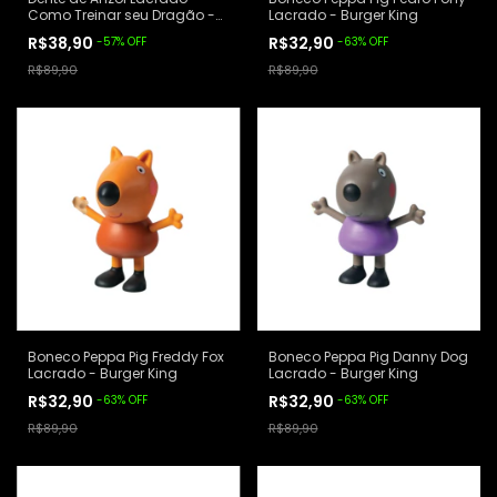
Como Treinar seu Dragão -
Lacrado - Burger King
Burger King
R$38,90
R$32,90
-
57
%
OFF
-
63
%
OFF
R$89,90
R$89,90
Boneco Peppa Pig Freddy Fox
Boneco Peppa Pig Danny Dog
Lacrado - Burger King
Lacrado - Burger King
R$32,90
R$32,90
-
63
%
OFF
-
63
%
OFF
R$89,90
R$89,90