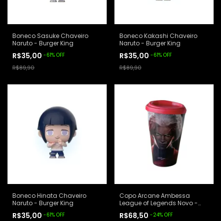
Boneco Sasuke Chaveiro
Boneco Kakashi Chaveiro
Naruto - Burger King
Naruto - Burger King
R$35,00
R$35,00
-
61
%
OFF
-
61
%
OFF
R$89,90
R$89,90
Boneco Hinata Chaveiro
Copo Arcane Ambessa
Naruto - Burger King
League of Legends Novo -
Burger King
R$35,00
R$68,50
-
61
%
OFF
-
24
%
OFF