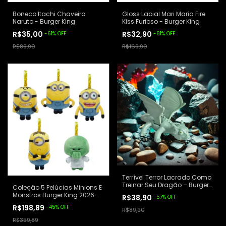
Boneco Itachi Chaveiro
Gloss Labial Mari Maria Fire
Naruto - Burger King
Kiss Furioso - Burger King
R$35,00
R$32,90
-
61
%
OFF
-
81
%
OFF
R$89,90
R$169,90
Terrível Terror Lacrado Como
Treinar Seu Dragão – Burger
Coleção 5 Pelúcias Minions E
King
Monstros Burger King 2026
R$38,90
-
57
%
OFF
Amarelo
R$198,89
-
45
%
OFF
R$89,90
R$359,89