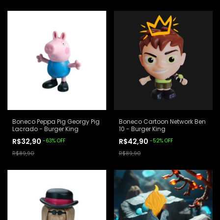
Boneco Peppa Pig Georgy Pig
Boneco Cartoon Network Ben
Lacrado - Burger King
10 - Burger King
R$32,90
R$42,90
-
63
%
OFF
-
52
%
OFF
R$89,90
R$89,90