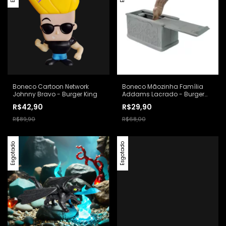
Boneco Cartoon Network
Boneco Mãozinha Família
Johnny Bravo - Burger King
Addams Lacrado - Burger
King
R$42,90
R$29,90
R$89,90
R$68,00
Esgotado
Esgotado