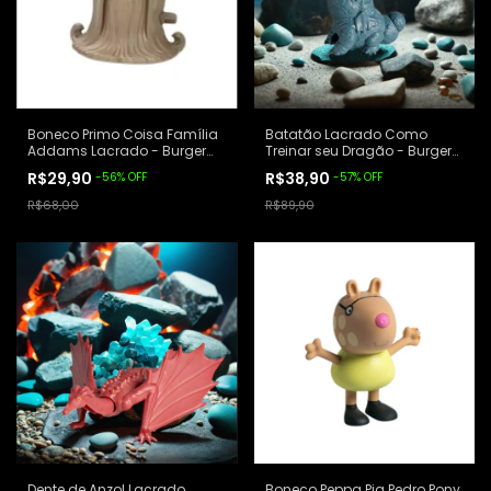
Boneco Primo Coisa Família
Batatão Lacrado Como
Addams Lacrado - Burger
Treinar seu Dragão - Burger
King
King
R$29,90
R$38,90
-
56
%
OFF
-
57
%
OFF
R$68,00
R$89,90
Dente de Anzol Lacrado
Boneco Peppa Pig Pedro Pony