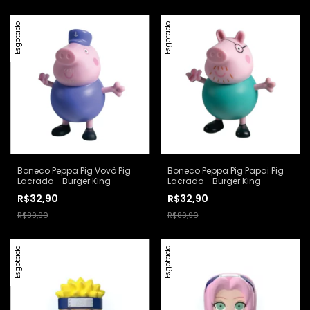
Esgotado
Esgotado
Boneco Peppa Pig Vovô Pig
Boneco Peppa Pig Papai Pig
Lacrado - Burger King
Lacrado - Burger King
R$32,90
R$32,90
R$89,90
R$89,90
Esgotado
Esgotado