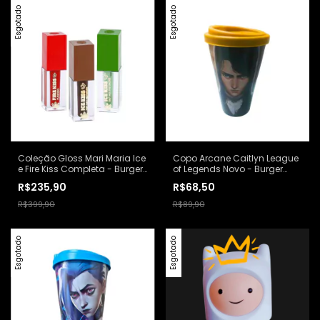
Esgotado
Esgotado
Coleção Gloss Mari Maria Ice
Copo Arcane Caitlyn League
e Fire Kiss Completa - Burger
of Legends Novo - Burger
King
King
R$235,90
R$68,50
R$399,90
R$89,90
Esgotado
Esgotado