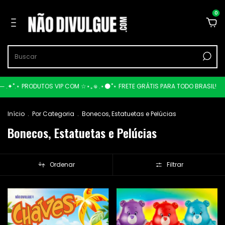
0
 PRODUTOS VIP COM ☆⋆｡𖦹 .⋆🌑˚⋆ FRETE GRÁTIS PARA TODO BRASIL!
⋆⭒˚.⋆🪐 ⋆
Início
.
Por Categoria
.
Bonecos, Estatuetas e Pelúcias
Bonecos, Estatuetas e Pelúcias
Ordenar
Filtrar