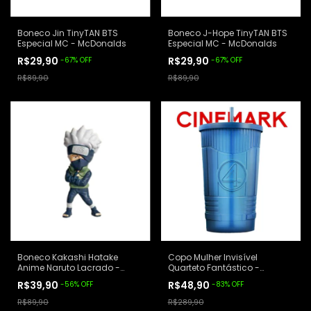
Boneco Jin TinyTAN BTS
Boneco J-Hope TinyTAN BTS
Especial MC - McDonalds
Especial MC - McDonalds
R$29,90
R$29,90
-
67
%
OFF
-
67
%
OFF
R$89,90
R$89,90
Boneco Kakashi Hatake
Copo Mulher Invisível
Anime Naruto Lacrado -
Quarteto Fantástico -
Burger King
Cinemark
R$39,90
R$48,90
-
56
%
OFF
-
83
%
OFF
R$89,90
R$289,90