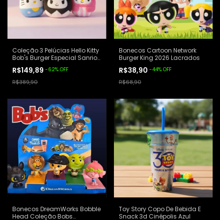
Coleção 3 Pelúcias Hello Kitty
Bonecos Cartoon Network
Bob's Burger Especial Sanrio
Burger King 2026 Lacrados
Branco
R$149,89
R$38,90
-
62
%
OFF
-
44
%
OFF
R$389,90
R$68,90
Bonecos DreamWorks Bobble
Toy Story Copo De Bebida E
Head Coleção Bobs
Snack 3d Cinépolis Azul