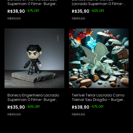
Superman O Filme- Burger
Lacrado Superman O Filme-
King
Burger King
R$38,90
R$35,90
-
57
%
OFF
-
60
%
OFF
R$89,90
R$89,90
Boneco Engenheira Lacrado
Terrível Terror Lacrado Como
Superman O Filme- Burger
Treinar Seu Dragão – Burger
King
King
R$35,90
R$38,90
-
60
%
OFF
-
57
%
OFF
R$89,90
R$89,90