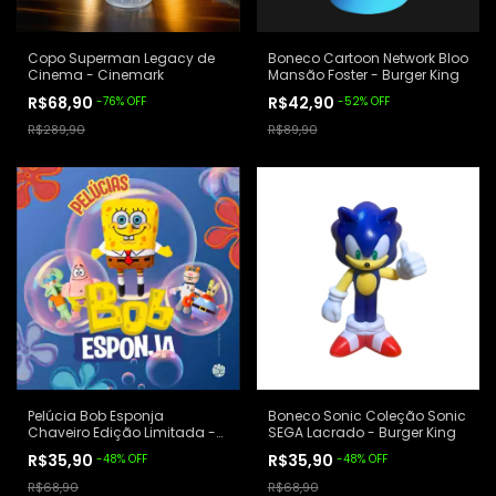
Copo Superman Legacy de
Boneco Cartoon Network Bloo
Cinema - Cinemark
Mansão Foster - Burger King
R$68,90
R$42,90
-
76
%
OFF
-
52
%
OFF
R$289,90
R$89,90
Pelúcia Bob Esponja
Boneco Sonic Coleção Sonic
Chaveiro Edição Limitada -
SEGA Lacrado - Burger King
Habib's
R$35,90
R$35,90
-
48
%
OFF
-
48
%
OFF
R$68,90
R$68,90