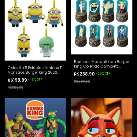
Bonecos Mandalorian Burger
King Coleção Completa
Coleção 5 Pelúcias Minions E
Lacrada 2026
Monstros Burger King 2026
R$238,90
-
65
%
OFF
Amarelo
R$198,89
-
45
%
OFF
R$689,90
R$359,89