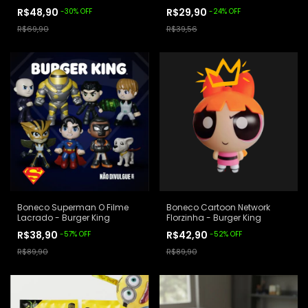
Lacrados
R$48,90
R$29,90
-
30
%
OFF
-
24
%
OFF
R$69,90
R$39,56
Boneco Superman O Filme
Boneco Cartoon Network
Lacrado - Burger King
Florzinha - Burger King
R$38,90
R$42,90
-
57
%
OFF
-
52
%
OFF
R$89,90
R$89,90