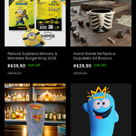
Pelúcia Surpresa Minions &
Horror Balde De Pipoca
Monsters Burger King 2026
Esqueleto 3d Branco
Cinépolis
R$39,90
R$29,90
-
42
%
OFF
-
24
%
OFF
R$68,90
R$39,56