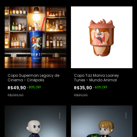
Copo Superman Legacy de
Copo Taz Mania Looney
Cinema - Cinépolis
Tunes - Mundo Animal
R$49,90
R$35,90
-
83
%
OFF
-
60
%
OFF
R$289,90
R$89,90