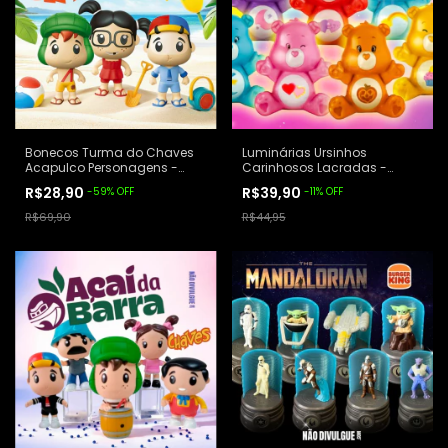
Bonecos Turma do Chaves
Luminárias Ursinhos
Acapulco Personagens -
Carinhosos Lacradas -
Giraffas
Giraffas 2025
R$28,90
R$39,90
-
59
%
OFF
-
11
%
OFF
R$69,90
R$44,95