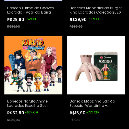
Boneco Turma do Chaves
Bonecos Mandalorian Burger
Lacrado - Açaí da Barra
King Lacrados Coleção 2026
R$29,90
R$39,90
-
67
%
OFF
-
56
%
OFF
R$89,90
R$89,90
Bonecos Naruto Anime
Boneco Mãozinha Edição
Lacrados Escolha Seu
Especial Wandinha -
Personagem Naruto, Sakura,
Guaraná Antártica
R$32,90
R$15,90
-
63
%
OFF
-
73
%
OFF
Sasuke e mais - Burger King
R$89,90
R$59,90