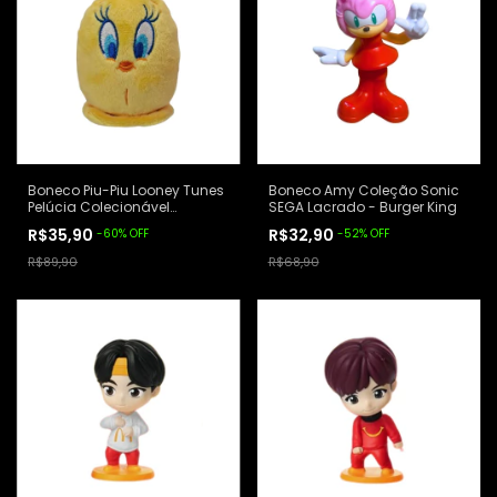
Boneco Piu-Piu Looney Tunes
Boneco Amy Coleção Sonic
Pelúcia Colecionável
SEGA Lacrado - Burger King
Lacrado - Habib's
R$35,90
R$32,90
-
60
%
OFF
-
52
%
OFF
R$89,90
R$68,90