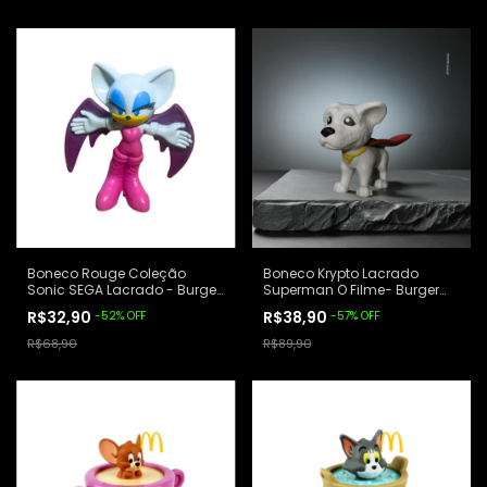
Boneco Rouge Coleção
Boneco Krypto Lacrado
Sonic SEGA Lacrado - Burger
Superman O Filme- Burger
King
King
R$32,90
R$38,90
-
52
%
OFF
-
57
%
OFF
R$68,90
R$89,90