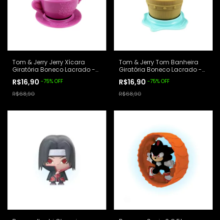
Tom & Jerry Jerry Xícara
Tom & Jerry Tom Banheira
Giratória Boneco Lacrado -
Giratória Boneco Lacrado -
McDonalds
McDonalds
R$16,90
R$16,90
-
75
%
OFF
-
75
%
OFF
R$68,90
R$68,90