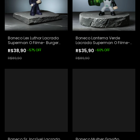
Boneco Lex Luthor Lacrado
Boneco Lanterna Verde
Superman O Filme- Burger
Lacrado Superman O Filme-
King
Burger King
R$38,90
R$35,90
-
57
%
OFF
-
60
%
OFF
R$89,90
R$89,90
Boneco Sr. Incrível Lacrado
Boneco Mulher Gavião