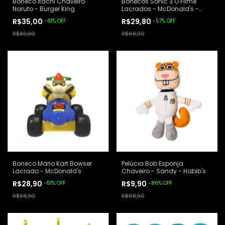
Boneco Itachi Chaveiro
Bonecos Sonic 3 O Filme
Naruto - Burger King
Lacrados - McDonald's -
Shadow 1
R$35,00
R$29,80
-
61
%
OFF
-
57
%
OFF
R$89,90
R$68,90
Boneco Mario Kart Bowser
Pelúcia Bob Esponja
Lacrado - McDonald's
Chaveiro - Sandy - Habib's
R$28,90
R$9,90
-
51
%
OFF
-
86
%
OFF
R$58,90
R$68,90