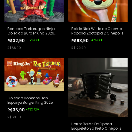
Bonecos Tartarugas Ninja
Balde Nick Wilde de Cinema
Coleção Burger King 2026
Raposa Zootopia 2 Cinepolis
Lacrados
R$32,90
R$68,90
-
52
%
OFF
-
47
%
OFF
R$68,90
R$129,90
Coleção Bonecos Bob
Esponja Burger King 2025
R$35,90
-
49
%
OFF
R$69,90
Horror Balde De Pipoca
Esqueleto 3d Preto Cinépolis