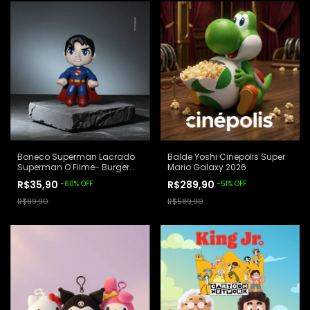
Boneco Superman Lacrado
Balde Yoshi Cinepolis Super
Superman O Filme- Burger
Mario Galaxy 2026
King
R$35,90
R$289,90
-
60
%
OFF
-
51
%
OFF
R$89,90
R$589,90