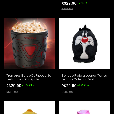
R$29,90
-
24
%
OFF
R$39,56
Tron Ares Balde De Pipoca 3d
Boneco Frajola Looney Tunes
Texturizado Cinépolis
Pelúcia Colecionável
Lacrado - Habib's
R$29,90
R$29,90
-
67
%
OFF
-
67
%
OFF
R$89,90
R$89,90