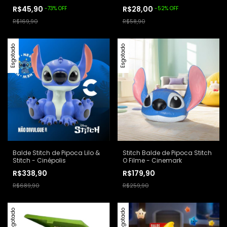
Múmia - McDonalds
R$45,90
R$28,00
-
73
%
OFF
-
52
%
OFF
R$169,90
R$58,90
Esgotado
Esgotado
Balde Stitch de Pipoca Lilo &
Stitch Balde de Pipoca Stitch
Stitch - Cinépolis
O Filme - Cinemark
R$338,90
R$179,90
R$689,90
R$259,90
Esgotado
Esgotado