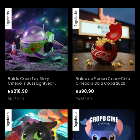
Esgotado
Esgotado
Balde Copo Toy Story
Balde de Pipoca Coca-Cola
Cinepólis Buzz Lightyear
Cinépolis Bola Copa 2026
Disney Pixar Branco
R$218,90
R$98,90
R$489,90
R$289,90
Esgotado
Esgotado