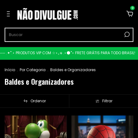
0
.⋆ PRODUTOS VIP COM ☆⋆｡𖦹 .⋆🌑˚⋆ FRETE GRÁTIS PARA TODO BRASIL!
⋆⭒˚.⋆🪐
Início
.
Por Categoria
.
Baldes e Organizadores
Baldes e Organizadores
Ordenar
Filtrar