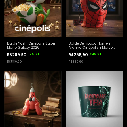
Balde Yoshi Cinepolis Super
Balde De Pipoca Homem
Mario Galaxy 2026
Aranha Cinépolis E Marvel
Lacrado Vermelho
R$289,90
R$258,90
-
51
%
OFF
-
34
%
OFF
R$589,90
R$389,90