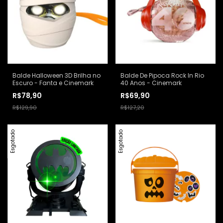
Balde Halloween 3D Brilha no
Balde De Pipoca Rock In Rio
Escuro - Fanta e Cinemark
40 Anos - Cinemark
R$78,90
R$69,90
R$129,90
R$127,20
Esgotado
Esgotado