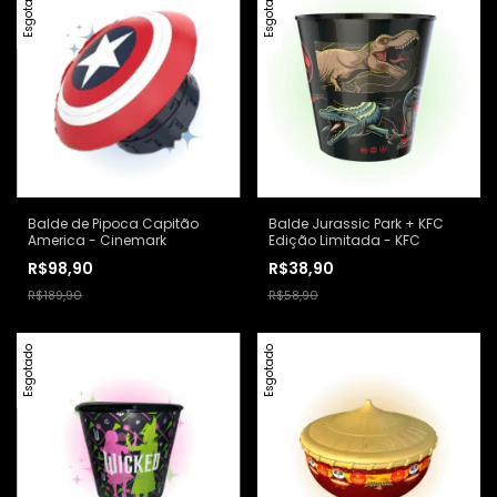
Esgotado
Esgotado
Balde de Pipoca Capitão
Balde Jurassic Park + KFC
America - Cinemark
Edição Limitada - KFC
R$98,90
R$38,90
R$189,90
R$58,90
Esgotado
Esgotado