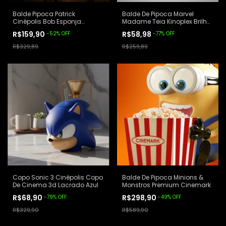
Balde Pipoca Patrick
Balde De Pipoca Marvel
Cinépolis Bob Esponja
Madame Teia Kinoplex Brilha
Luminária Lacrado Rosa
No Escuro Preto
R$159,90
R$58,98
-
52
%
OFF
-
77
%
OFF
R$329,89
R$259,89
Copo Sonic 3 Cinépolis Copo
Balde De Pipoca Minions &
De Cinema 3d Lacrado Azul
Monstros Premium Cinemark
R$68,90
R$298,90
-
79
%
OFF
-
49
%
OFF
R$329,90
R$589,90