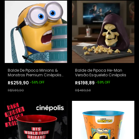
Balde De Pipoca Minions &
Balde de Pipoca He-Man
Monstros Premium Cinépolis
Versão Esqueleto Cinépolis
Amarelo
R$259,90
R$198,89
-
56
%
OFF
-
59
%
OFF
R$589,90
R$489,58