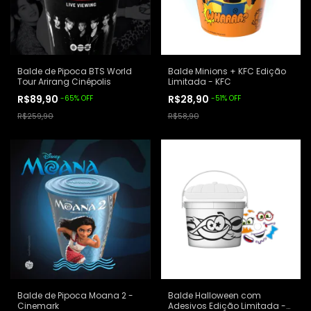
Balde de Pipoca BTS World
Balde Minions + KFC Edição
Tour Arirang Cinépolis
Limitada - KFC
R$89,90
R$28,90
-
65
%
OFF
-
51
%
OFF
R$259,90
R$58,90
Balde de Pipoca Moana 2 -
Balde Halloween com
Cinemark
Adesivos Edição Limitada -