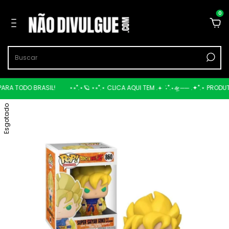
0
A TODO BRASIL!
⋆⭒˚.⋆🪐 ⋆⭒˚.⋆ CLICA AQUI TEM .𖥔 ݁ ˖˚.⋆🛸── .✦˚.⋆ PRODUTO
Esgotado