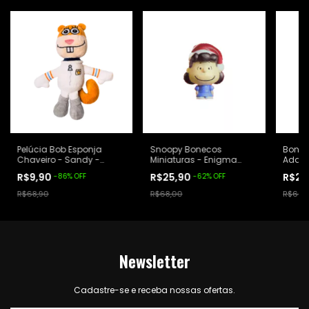
Pelúcia Bob Esponja
Snoopy Bonecos
Bonec
Chaveiro - Sandy -
Miniaturas - Enigma
Addam
Habib's
Cacau Show - Lucy
Burge
R$9,90
R$25,90
R$29
-
86
%
OFF
-
62
%
OFF
R$68,90
R$68,00
R$68,
Newsletter
Cadastre-se e receba nossas ofertas.