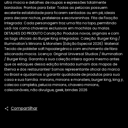
ultra macio e detalhes de roupas e expressões totalmente
bordados. Prontos para Exibir: Todas as pelúcias possuem
excelente estabilidade para ficarem sentadas ou em pé, ideais
para decorar nichos, prateleiras e escrivaninhas. Fita de Fixação
Integrada: Cada personagem traz uma fita no topo, permitindo
usá-los como chaveiros exclusivos em mochilas ou malas.
DETALHES DO PRODUTO Condição: Produtos novos, originais e com
as tags oficiais do Burger King integradas. Coleção: Burger King /
Illumination's Minions & Monsters (Edição Especial 2026). Material:
Tecido de poliéster soft hipoalergênico com enchimento de fibra
siliconada macia. Licença: Original Universal Studios / Illumination
/ Burger King. Garanta a sua coleção inteira agora mesmo antes
que os estoques dessa edição limitada sumam dos mapas de
Eternia e dos restaurantes! Somos representante oficial da marca
no Brasil e ajudamos a garantir qualidade de produtos para sua
casa e sua família. minions, minions e monsters, burger king, king jr,
colecao completa, pelucia minions, chaveiro minions,
colecionáveis, não divulgue, geek, brindes 2026
Compartilhar