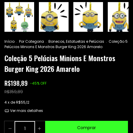
Início
.
Por Categoria
.
Bonecos, Estatuetas e Pelúcias
.
Coleção 5
Pelúcias Minions E Monstros Burger King 2026 Amarelo
Coleção 5 Pelúcias Minions E Monstros
Burger King 2026 Amarelo
R$198,89
-
45
%
OFF
R$359,89
4
x de
R$55,12
Ver mais detalhes