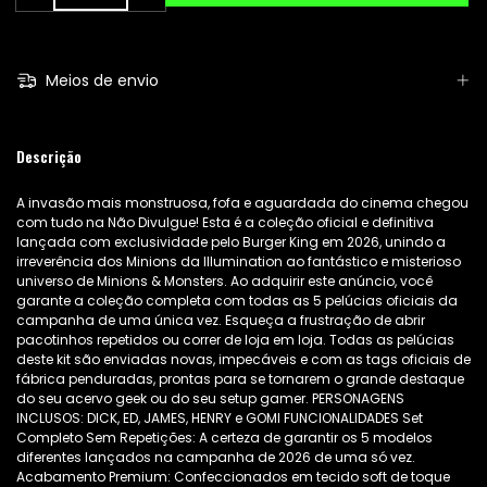
Meios de envio
Descrição
A invasão mais monstruosa, fofa e aguardada do cinema chegou
com tudo na Não Divulgue! Esta é a coleção oficial e definitiva
lançada com exclusividade pelo Burger King em 2026, unindo a
irreverência dos Minions da Illumination ao fantástico e misterioso
universo de Minions & Monsters. Ao adquirir este anúncio, você
garante a coleção completa com todas as 5 pelúcias oficiais da
campanha de uma única vez. Esqueça a frustração de abrir
pacotinhos repetidos ou correr de loja em loja. Todas as pelúcias
deste kit são enviadas novas, impecáveis e com as tags oficiais de
fábrica penduradas, prontas para se tornarem o grande destaque
do seu acervo geek ou do seu setup gamer. PERSONAGENS
INCLUSOS: DICK, ED, JAMES, HENRY e GOMI FUNCIONALIDADES Set
Completo Sem Repetições: A certeza de garantir os 5 modelos
diferentes lançados na campanha de 2026 de uma só vez.
Acabamento Premium: Confeccionados em tecido soft de toque