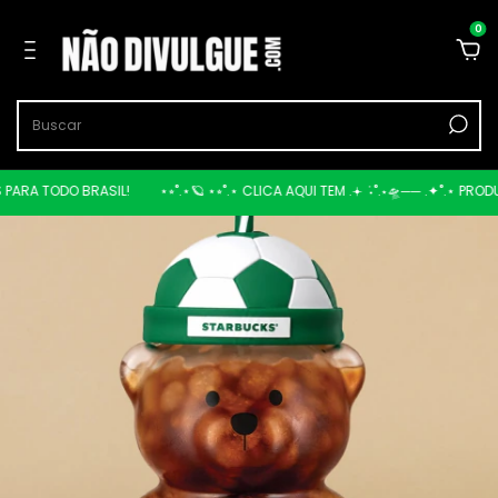
0
RA TODO BRASIL!
⋆⭒˚.⋆🪐 ⋆⭒˚.⋆ CLICA AQUI TEM .𖥔 ݁ ˖˚.⋆🛸── .✦˚.⋆ PRODUT