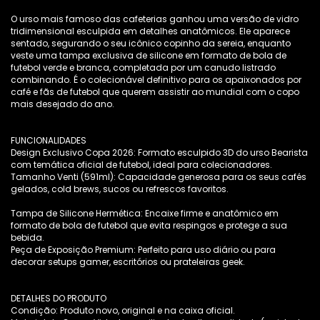
O urso mais famoso das cafeterias ganhou uma versão de vidro
tridimensional esculpida em detalhes anatômicos. Ele aparece
sentado, segurando o seu icônico copinho da sereia, enquanto
veste uma tampa exclusiva de silicone em formato de bola de
futebol verde e branca, completada por um canudo listrado
combinando. É o colecionável definitivo para os apaixonados por
café e fãs de futebol que querem assistir ao mundial com o copo
mais desejado do ano.
FUNCIONALIDADES
Design Exclusivo Copa 2026: Formato esculpido 3D do urso Bearista
com temática oficial de futebol, ideal para colecionadores.
Tamanho Venti (591ml): Capacidade generosa para os seus cafés
gelados, cold brews, sucos ou refrescos favoritos.
Tampa de Silicone Hermética: Encaixe firme e anatômico em
formato de bola de futebol que evita respingos e protege a sua
bebida.
Peça de Exposição Premium: Perfeito para uso diário ou para
decorar setups gamer, escritórios ou prateleiras geek.
DETALHES DO PRODUTO
Condição: Produto novo, original e na caixa oficial.