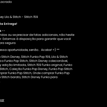
Lacrado
ey Lilo & Stitch - Stitch 159
ta Entrega!
s
--
das ou se precisar de fotos adicionais, não hesite
r. Estamos à disposição para garantir que você
ra segura.
essa oportunidade, senão... Acaba! =) **
Stitch Disney, Stitch Funko Pop 159, Lilo & Stitch
o Funko Pop Stitch, Stitch Disney colecionável,
 edição limitada, Stitch 159 Funko original, Funko
& Stitch, Coleção Funko Pop Disney, Funko Pop Stitch
prar Funko Pop Stitch, Onde comprar Funko Pop
p Stitch barato, Stitch Disney Funko para
.
har