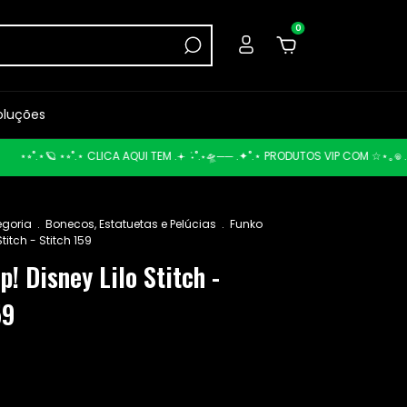
0
oluções
.⋆🪐 ⋆⭒˚.⋆ CLICA AQUI TEM .𖥔 ݁ ˖˚.⋆🛸── .✦˚.⋆ PRODUTOS VIP COM ☆⋆｡𖦹 .⋆🌑
egoria
.
Bonecos, Estatuetas e Pelúcias
.
Funko
Stitch - Stitch 159
p! Disney Lilo Stitch -
59