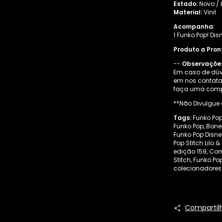
Estado:
Novo / 
Material:
Vinil
Acompanha:
1 Funko Pop! Disn
Produto a Pron
--
Observaçõe
Em caso de dúvi
em nos contata
faça uma comp
**Não Divulgue 
Tags:
Funko Pop 
Funko Pop, Bonec
Funko Pop Disney
Pop Stitch Lilo 
edição 159, Com
Stitch, Funko Po
colecionadores
Compartil