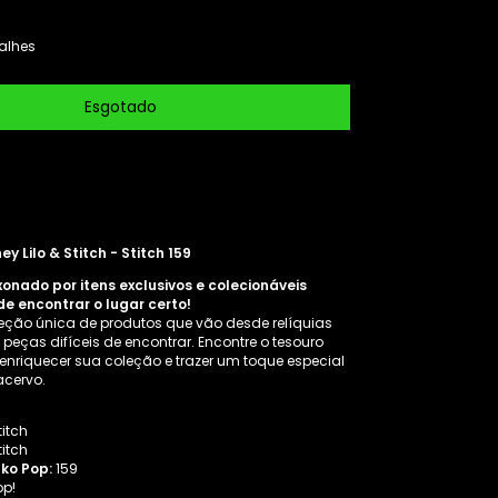
alhes
ey Lilo & Stitch - Stitch 159
xonado por itens exclusivos e colecionáveis
de encontrar o lugar certo!
eção única de produtos que vão desde relíquias
 peças difíceis de encontrar. Encontre o tesouro
i enriquecer sua coleção e trazer um toque especial
acervo.
-
itch
titch
ko Pop:
159
op!