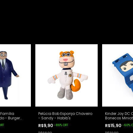
Família
Pelúcia Bob Esponja Chaveiro
Kinder Joy DC 
o - Burger
- Sandy - Habib's
Bonecos Miniat
Man
R$9,90
R$15,90
OFF
-
86
%
OFF
-
60
%
O
R$68,90
R$39,90