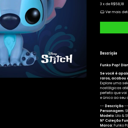
3
x de
R$58,18
Ver mais det
Descrição
Funko Pop! Disn
Se você é apai
raros, acabou 
Explore uma sel
nostálgicas até
perfeito que va
e único ao seu 
--
Descrição
-
Personagem:
St
Modelo:
Lilo & S
Nº Coleção Fun
Marca:
Funko P