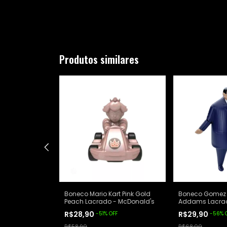
Produtos similares
art Bowser
Boneco Mario Kart Pink Gold
Boneco Gomez 
nald's
Peach Lacrado - McDonald's
Addams Lacrad
King
R$28,90
R$29,90
FF
-
51
%
OFF
-
56
%
R$58,90
R$68,00