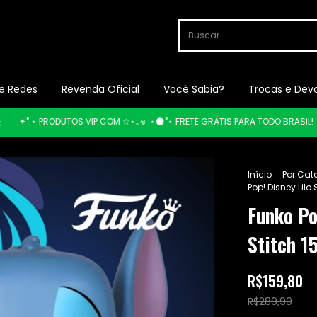
e Redes
Revenda Oficial
Você Sabia?
Trocas e Dev
─ .✦˚.⋆ PRODUTOS VIP COM ☆⋆｡𖦹 .⋆🌑˚⋆ FRETE GRÁTIS PARA TODO BRASIL!
⋆⭒˚
Início
.
Por Cat
Pop! Disney Lilo 
Funko Po
Stitch 1
R$159,80
R$289,90