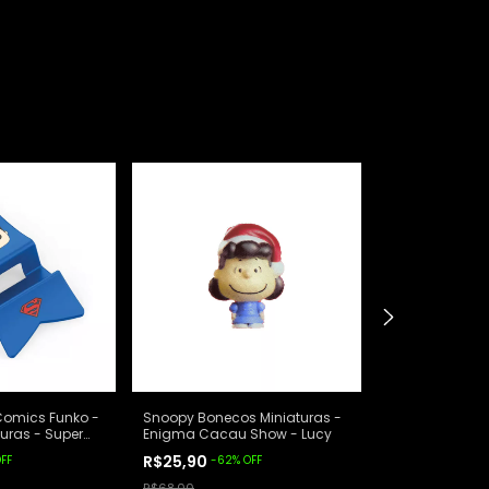
Comics Funko -
Snoopy Bonecos Miniaturas -
Kinder Joy DC
uras - Super
Enigma Cacau Show - Lucy
Bonecos Miniat
R$25,90
R$15,90
FF
-
62
%
OFF
-
60
%
R$68,00
R$39,90