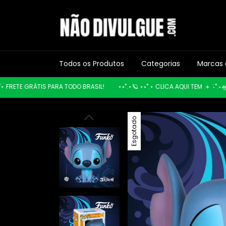
Todos os Produtos
Categorias
Marcas 
RETE GRÁTIS PARA TODO BRASIL!
⋆⭒˚.⋆🪐 ⋆⭒˚.⋆ CLICA AQUI TEM .𖥔 ݁ ˖˚.⋆🛸─
Esgotado