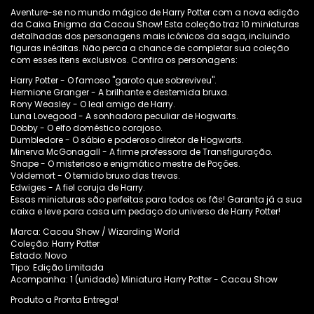
Aventure-se no mundo mágico de Harry Potter com a nova edição
da Caixa Enigma da Cacau Show! Esta coleção traz 10 miniaturas
detalhadas dos personagens mais icônicos da saga, incluindo
figuras inéditas. Não perca a chance de completar sua coleção
com esses itens exclusivos. Confira os personagens:
Harry Potter - O famoso "garoto que sobreviveu".
Hermione Granger - A brilhante e destemida bruxa.
Rony Weasley - O leal amigo de Harry.
Luna Lovegood - A sonhadora peculiar de Hogwarts.
Dobby - O elfo doméstico corajoso.
Dumbledore - O sábio e poderoso diretor de Hogwarts.
Minerva McGonagall - A firme professora de Transfiguração.
Snape - O misterioso e enigmático mestre de Poções.
Voldemort - O temido bruxo das trevas.
Edwiges - A fiel coruja de Harry.
Essas miniaturas são perfeitas para todos os fãs! Garanta já a sua
caixa e leve para casa um pedaço do universo de Harry Potter!
Marca: Cacau Show / Wizarding World
Coleção: Harry Potter
Estado: Novo
Tipo: Edição Limitada
Acompanha: 1 (unidade) Miniatura Harry Potter - Cacau Show
Produto a Pronta Entrega!