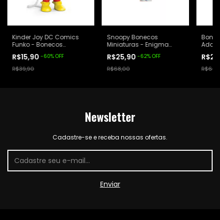
Kinder Joy DC Comics
Snoopy Bonecos
Bonec
Funko - Bonecos
Miniaturas - Enigma
Addam
Miniaturas - Flash
Cacau Show - Lucy
Burge
R$15,90
R$25,90
R$29
-
60
%
OFF
-
62
%
OFF
R$39,90
R$68,00
R$68,
Newsletter
Cadastre-se e receba nossas ofertas.