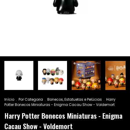
Início
.
Por Categoria
.
Bonecos, Estatuetas e Pelúcias
.
Harry
Potter Bonecos Miniaturas - Enigma Cacau Show - Voldemort
Harry Potter Bonecos Miniaturas - Enigma
Cacau Show - Voldemort