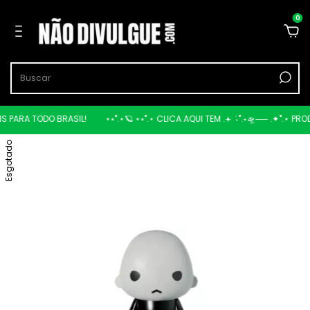
0
TIS PARA TODO BRASIL!
⋆⭒˚.⋆🪐 ⋆⭒˚.⋆ CLICA AQUI TEM .𖥔 ݁ ˖˚.⋆🛸── .✦˚.⋆ 
Esgotado