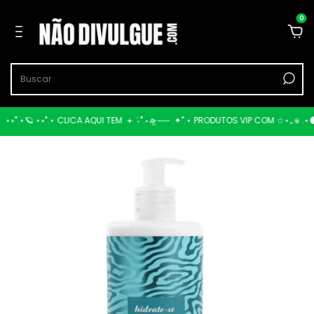
0
⋆⭒˚.⋆🪐 ⋆⭒˚.⋆ CLICA AQUI TEM .𖥔 ݁ ˖˚.⋆🛸── .✦˚.⋆ PRODUTOS VIP COM ☆⋆｡𖦹 .