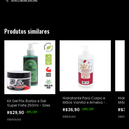
Produtos similares
Hidratante Para Corpo e
Hidra
Kit Gel Pós Barba e Gel
Mãos Vanilla e Ameixa -
Mãos S
Super Forte 250ml - Siles
Siles
R$36,90
R$32
-
38
%
OFF
R$29,90
-
81
%
OFF
R$59,90
R$59,
R$159,90