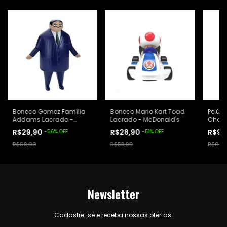
Boneco Gomez Família
Boneco Mario Kart Toad
Pelúc
Addams Lacrado -
Lacrado - McDonald's
Chave
Burger King
Habib
R$29,90
R$28,90
R$9,
-
56
%
OFF
-
51
%
OFF
R$68,00
R$58,90
R$68,
Newsletter
Cadastre-se e receba nossas ofertas.