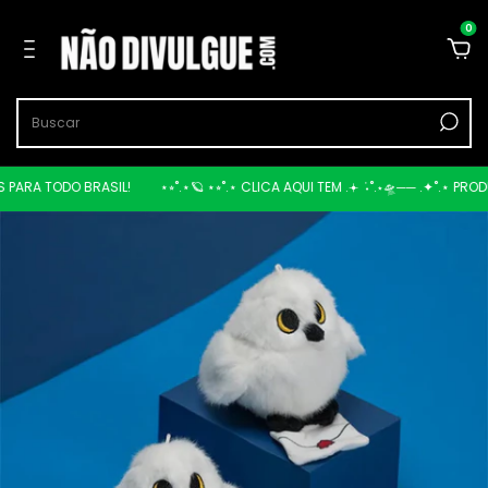
0
ARA TODO BRASIL!
⋆⭒˚.⋆🪐 ⋆⭒˚.⋆ CLICA AQUI TEM .𖥔 ݁ ˖˚.⋆🛸── .✦˚.⋆ PRODU