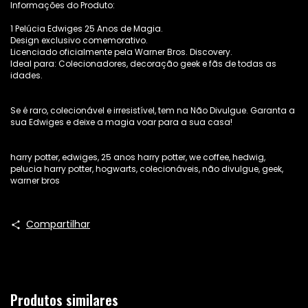
Informações do Produto:
1 Pelúcia Edwiges 25 Anos de Magia.
Design exclusivo comemorativo.
Licenciado oficialmente pela Warner Bros. Discovery.
Ideal para: Colecionadores, decoração geek e fãs de todas as
idades.
Se é raro, colecionável e irresistível, tem na Não Divulgue. Garanta a
sua Edwiges e deixe a magia voar para a sua casa!
harry potter, edwiges, 25 anos harry potter, we coffee, hedwig,
pelucia harry potter, hogwarts, colecionáveis, não divulgue, geek,
warner bros
Compartilhar
Produtos similares