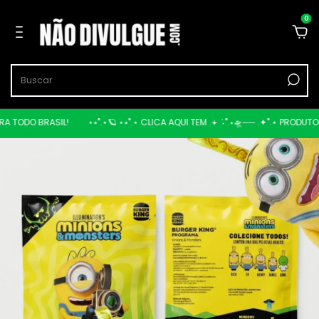
0
RA TODO BRASIL!
⋆⭒˚.⋆🪐 ⋆⭒˚.⋆ CLICA AQUI TEM .𖥔 ݁ ˖˚.⋆🛸── .✦˚.⋆ PRODUT