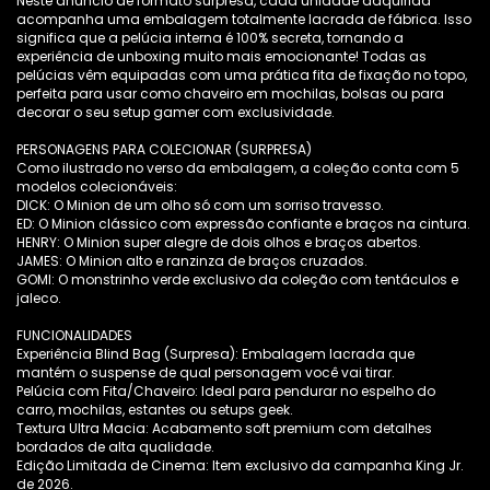
Neste anúncio de formato surpresa, cada unidade adquirida
acompanha uma embalagem totalmente lacrada de fábrica. Isso
significa que a pelúcia interna é 100% secreta, tornando a
experiência de unboxing muito mais emocionante! Todas as
pelúcias vêm equipadas com uma prática fita de fixação no topo,
perfeita para usar como chaveiro em mochilas, bolsas ou para
decorar o seu setup gamer com exclusividade.
PERSONAGENS PARA COLECIONAR (SURPRESA)
Como ilustrado no verso da embalagem, a coleção conta com 5
modelos colecionáveis:
DICK: O Minion de um olho só com um sorriso travesso.
ED: O Minion clássico com expressão confiante e braços na cintura.
HENRY: O Minion super alegre de dois olhos e braços abertos.
JAMES: O Minion alto e ranzinza de braços cruzados.
GOMI: O monstrinho verde exclusivo da coleção com tentáculos e
jaleco.
FUNCIONALIDADES
Experiência Blind Bag (Surpresa): Embalagem lacrada que
mantém o suspense de qual personagem você vai tirar.
Pelúcia com Fita/Chaveiro: Ideal para pendurar no espelho do
carro, mochilas, estantes ou setups geek.
Textura Ultra Macia: Acabamento soft premium com detalhes
bordados de alta qualidade.
Edição Limitada de Cinema: Item exclusivo da campanha King Jr.
de 2026.