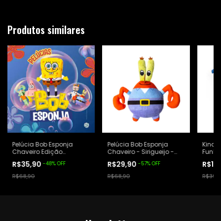
Produtos similares
Pelúcia Bob Esponja
Pelúcia Bob Esponja
Kinde
Chaveiro Edição
Chaveiro - Sirigueijo -
Funko
Limitada - Habib's
Habib's
Minia
R$35,90
R$29,90
R$15
-
48
%
OFF
-
57
%
OFF
R$68,90
R$68,90
R$39,