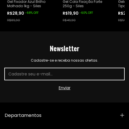
Gel Fixador Azul Brilho
Gel Cola Fixação Forte
Gelat
Molhado 1kg - Siles
250g - Siles
Tipo 3
R$28,90
R$19,90
R$26
-
68
%
OFF
-
60
%
OFF
R$89,90
R$49,90
R$59,
Newsletter
Cadastre-se e receba nossas ofertas.
Departamentos