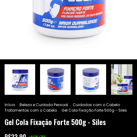
Início
.
Beleza e Cuidado Pessoal
.
Cuidados com o Cabelo
.
Tratamentos com o Cabelo
.
Gel Cola Fixação Forte 500g - Siles
Gel Cola Fixação Forte 500g - Siles
R$23,90
-
60
%
OFF