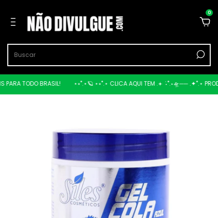
0
ARA TODO BRASIL!
⋆⭒˚.⋆🪐 ⋆⭒˚.⋆ CLICA AQUI TEM .𖥔 ݁ ˖˚.⋆🛸── .✦˚.⋆ PRODU