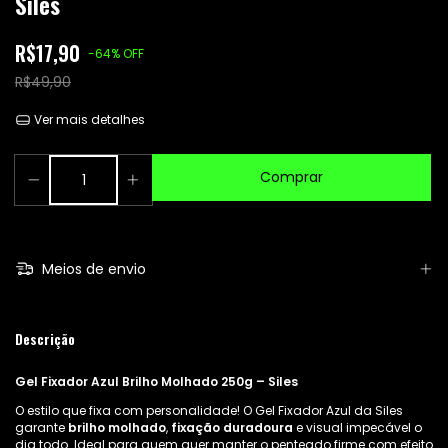
Siles
R$17,90
-
64
%
OFF
R$49,90
Ver mais detalhes
Meios de envio
Descrição
Gel Fixador Azul Brilho Molhado 250g – Siles
O estilo que fixa com personalidade! O Gel Fixador Azul da Siles
garante
brilho molhado
,
fixação duradoura
e visual impecável o
dia todo. Ideal para quem quer manter o penteado firme com efeito