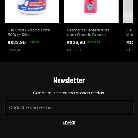
Gel Cola Fixação Forte
Creme de Pentear Kids
Gel Fi
500g - Siles
com Óleo de Coco e
Molhad
Avelã 200ml - Siles
R$23,90
R$26,90
R$28
-
60
%
OFF
-
55
%
OFF
R$59,90
R$59,90
R$89,
Newsletter
Cadastre-se e receba nossas ofertas.