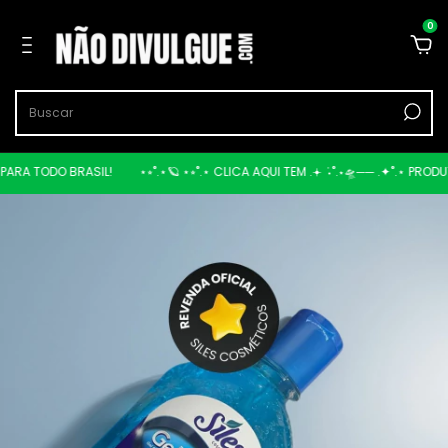
0
 PARA TODO BRASIL!
⋆⭒˚.⋆🪐 ⋆⭒˚.⋆ CLICA AQUI TEM .𖥔 ݁ ˖˚.⋆🛸── .✦˚.⋆ PRO